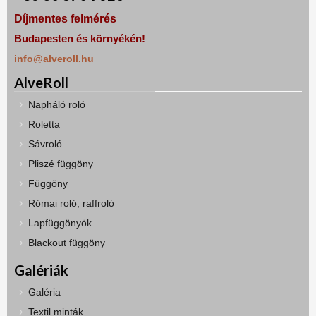
Díjmentes felmérés
Budapesten és környékén!
info@alveroll.hu
AlveRoll
Napháló roló
Roletta
Sávroló
Pliszé függöny
Függöny
Római roló, raffroló
Lapfüggönyök
Blackout függöny
Galériák
Galéria
Textil minták