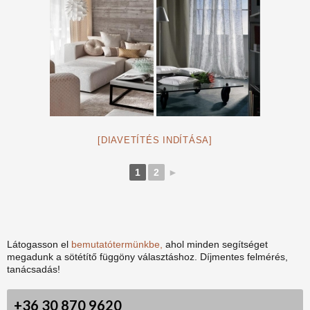
[DIAVETÍTÉS INDÍTÁSA]
1
2
►
Látogasson el
bemutatótermünkbe,
ahol minden segítséget
megadunk a sötétítő függöny választáshoz. Díjmentes felmérés,
tanácsadás!
+36 30 870 9620