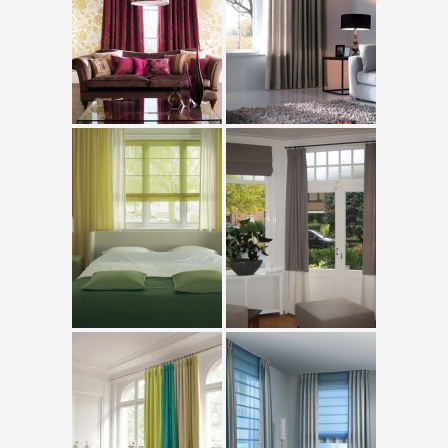
Roló
Roletta
Konzolos roletta
Tokozott roletta
Napháló roló
Roló tetőtéri ablakra
Római roló
Sávroló
Függöny
Blackout függöny
Spagetti függöny
Pliszé
Galéria
Textil minták
Kapcsolat