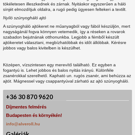
tökéletesen illeszkednek és zárnak. Nyitáskor egyszerűen a háló
sínjét elmozdítjuk oldalra, a rugó pedig ügyesen feltekeri a textilt.
Nyíló szúnyogháló ajtó
A szúnyogháló ajtókeret ne műanyagból vagy fából készüljön, mert
nagyságánál fogva könnyen vetemedik, így a réseken a rovarok
szabadon bejutnának otthonunkba. Legjobb a fémből készült
ajtókeretet választani, megbízhatóbbak és időt állóbbak. Kérésre
jobbos vagy balos kivitelben is készülhet.
Középen, vízszintesen egy merevítő található. Ez egyben a
fogantyú is. Lehet jobbos és balos nyitás irányú. Különféle
zsanérokkal szerelhető. Kapható un. rugós zsanér, ami behúzza az
ajtót. Mágnessel vagy csappantyúval zárható az ajtó szúnyogháló.
+36 30 870 9620
Díjmentes felmérés
Budapesten és környékén!
info@alveroll.hu
Galériák