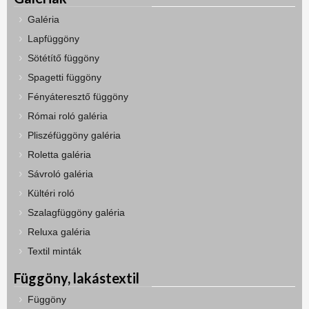
Galéria
Lapfüggöny
Sötétítő függöny
Spagetti függöny
Fényáteresztő függöny
Római roló galéria
Pliszéfüggöny galéria
Roletta galéria
Sávroló galéria
Kültéri roló
Szalagfüggöny galéria
Reluxa galéria
Textil minták
Függöny, lakástextil
Függöny