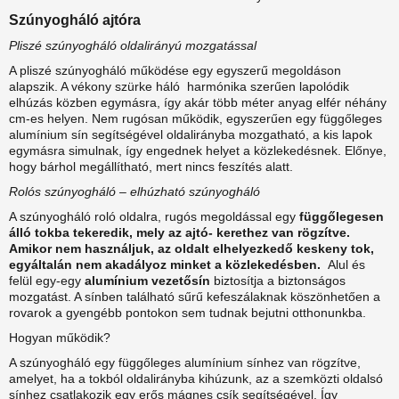
Szúnyogháló ajtóra
Pliszé szúnyogháló oldalirányú mozgatással
A pliszé szúnyogháló működése egy egyszerű megoldáson
alapszik. A vékony szürke háló harmónika szerűen lapolódik
elhúzás közben egymásra, így akár több méter anyag elfér néhány
cm-es helyen. Nem rugósan működik, egyszerűen egy függőleges
alumínium sín segítségével oldalirányba mozgatható, a kis lapok
egymásra simulnak, így engednek helyet a közlekedésnek. Előnye,
hogy bárhol megállítható, mert nincs feszítés alatt.
Rolós szúnyogháló – elhúzható szúnyogháló
A szúnyogháló roló oldalra, rugós megoldással egy
függőlegesen
álló tokba tekeredik, mely az ajtó- kerethez van rögzítve.
Amikor nem használjuk, az oldalt elhelyezkedő keskeny tok,
egyáltalán nem akadályoz minket a közlekedésben.
Alul és
felül egy-egy
alumínium vezetősín
biztosítja a biztonságos
mozgatást. A sínben található sűrű kefeszálaknak köszönhetően a
rovarok a gyengébb pontokon sem tudnak bejutni otthonunkba.
Hogyan működik?
A szúnyogháló egy függőleges alumínium sínhez van rögzítve,
amelyet, ha a tokból oldalirányba kihúzunk, az a szemközti oldalsó
sínhez csatlakozik egy erős mágnes csík segítségével. Így