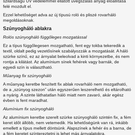
szilárdságú UV védelemmel ellátott üvegszálas anyag előállítása
Roló
felé mozdult el.
Roletta
Ezzel lehetőséget adva az új típusú roló és pliszé rovarháló
Konzolos roletta
megoldásoknak.
Tokozott roletta
Szúnyogháló ablakra
Napháló roló
Roló tetőtéri ablakra
Rolós szúnyogháló függőleges mozgatással
Római roló
Ez a típus függőlegesen mozgatható, fent egy tokba tekeredik a
Sávroló
textil, oldalt pedig vezetősínek szabályozzák a mozgatását. A háló
Függöny
szürke színű, ez az árnyalat beleolvad a kinti környezetbe, és nem
Blackout függöny
rontja a kilátást. Az alumínium sínek fehérek vagy barnák, de
Spagetti függöny
egyedi szín is választható.
Pliszé
Műanyag fix szúnyogháló
Galéria
Textil minták
A műanyag keretbe feszített fix ablak rovarháló nem mozgatható,
Kapcsolat
de a „szúnyog szezon” után egyszerűen leszerelhető és eltárolható
a nyárig. A szinte láthatatlan háló miatt nem zavaró, akár egész
évben is fent maradhat.
Alumínium fix szúnyogháló
Az alumínium keretbe szerelt szürke szúnyogháló szintén fix, a fém
keret időt állóbb, nem vetemedik. Ha lehetőségünk van rá, inkább
emellett a típus mellett döntsünk. Alapszínek a fehér és a barna, de
a fém keretet színtereztetni is lehet más árnyalatokra.