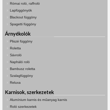
Római roló, raffroló
Lapfüggönyök
Blackout függöny
Spagetti függöny
Árnyékolók
Pliszé függöny
Roletta
Sávroló
Napháló roló
Bambusz roletta
Szalagfüggöny
Reluxa
Karnisok, szerkezetek
Alumínium karnis és műanyag karnis
Roló szerkezetek