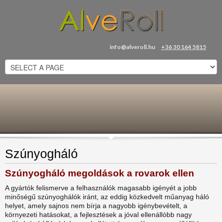
+36 30 870 9620
Bemutatótermünk
2020. augusztus 21. és 22.
info@alveroll.hu
+36 30 164 5815
zárva lesz!
Díjmentes felmérés
Budapesten és környékén!
info@alveroll.hu
Bejegyzések
How to update your Windows 10 computers BIOS
Reset internally from your device’s BIOS ...
Szúnyogháló
Best dating sites for over 50
Many local newspapers had online personals in t...
Szúnyogháló megoldások a rovarok ellen
A gyártók felismerve a felhasználók magasabb igényét a jobb
Pliszé
minőségű szúnyoghálók iránt, az eddig közkedvelt műanyag háló
Pliszé – különleges árnyékoló, modern des...
helyet, amely sajnos nem bírja a nagyobb igénybevételt, a
AlveRoll árnyékolás
környezeti hatásokat, a fejlesztések a jóval ellenállóbb nagy